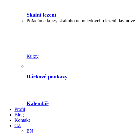
Skalní lezení
Pořádáme kurzy skalního nebo ledového lezení, lavinové,
Kurzy
Dárkové poukazy
Kalendář
Profil
Blog
Kontakt
CZ
EN