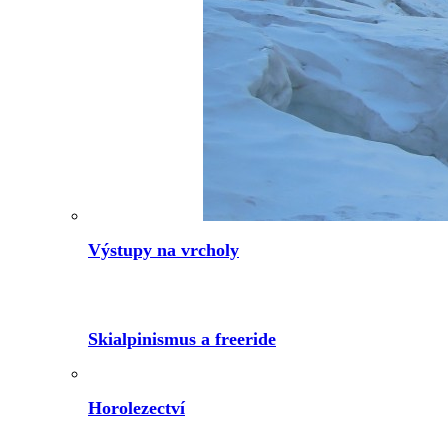
Výstupy na vrcholy
Skialpinismus a freeride
Horolezectví