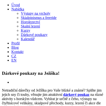
Úvod
Nabídka
Výstupy na vrcholy
Skialpinismus a freeride
Horolezectví
Skalní lezení
Kurzy
Dárkové poukazy
Kalendář
Profil
Blog
Kontakt
CZ
EN
Dárkové poukazy na Ježíška!
Netradiční dárečky od Ježíška pro Vaše blízké a známé? Splňte jim
jejich sny či touhy, věnujte jim atraktivní
dárkový poukaz
na různé
aktivity s horským vůdcem. Vybírat je určitě z čeho, výstupy na
čtyřtisícové velikány, skialpové přechody, kurzy, lezení či akce dle