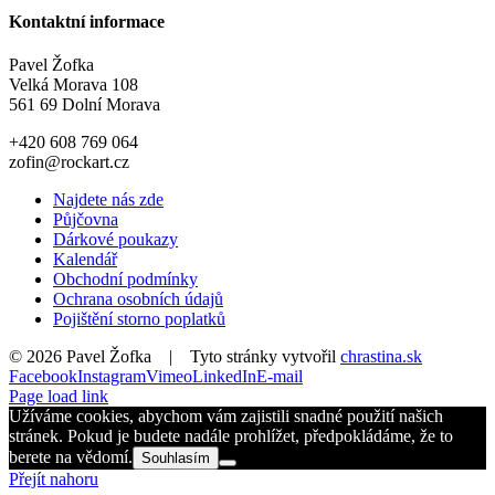
Kontaktní informace
Pavel Žofka
Velká Morava 108
561 69 Dolní Morava
+420 608 769 064
zofin@rockart.cz
Najdete nás zde
Půjčovna
Dárkové poukazy
Kalendář
Obchodní podmínky
Ochrana osobních údajů
Pojištění storno poplatků
©
2026 Pavel Žofka | Tyto stránky vytvořil
chrastina.sk
Facebook
Instagram
Vimeo
LinkedIn
E-mail
Page load link
Užíváme cookies, abychom vám zajistili snadné použití našich
stránek. Pokud je budete nadále prohlížet, předpokládáme, že to
berete na vědomí.
Souhlasím
Přejít nahoru