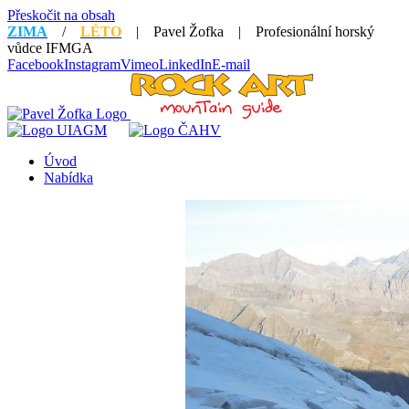
Přeskočit na obsah
ZIMA
/
LÉTO
| Pavel Žofka | Profesionální horský
vůdce IFMGA
Facebook
Instagram
Vimeo
LinkedIn
E-mail
Úvod
Nabídka