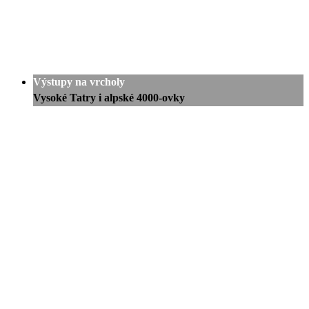
Výstupy na vrcholy
Vysoké Tatry i alpské 4000-ovky