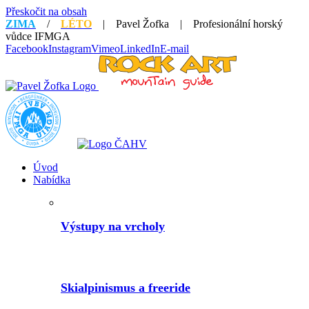
Přeskočit na obsah
ZIMA
/
LÉTO
| Pavel Žofka | Profesionální horský
vůdce IFMGA
Facebook
Instagram
Vimeo
LinkedIn
E-mail
Úvod
Nabídka
Výstupy na vrcholy
Skialpinismus a freeride