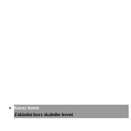
Kurzy lezení
Základní kurz skalního lezení