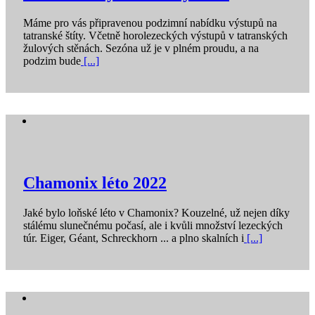
Máme pro vás připravenou podzimní nabídku výstupů na
tatranské štíty. Včetně horolezeckých výstupů v tatranských
žulových stěnách. Sezóna už je v plném proudu, a na
podzim bude
[...]
Chamonix léto 2022
Jaké bylo loňské léto v Chamonix? Kouzelné, už nejen díky
stálému slunečnému počasí, ale i kvůli množství lezeckých
túr. Eiger, Géant, Schreckhorn ... a plno skalních i
[...]