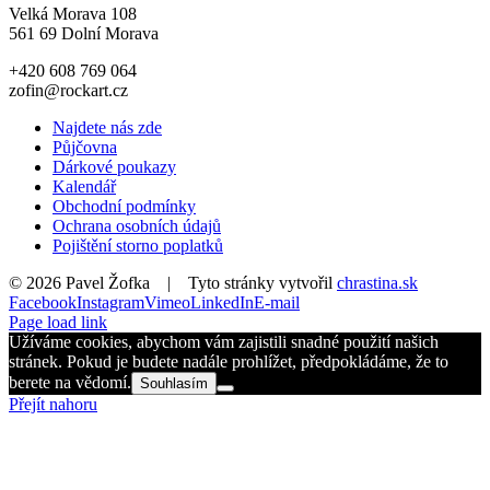
Velká Morava 108
561 69 Dolní Morava
+420 608 769 064
zofin@rockart.cz
Najdete nás zde
Půjčovna
Dárkové poukazy
Kalendář
Obchodní podmínky
Ochrana osobních údajů
Pojištění storno poplatků
©
2026 Pavel Žofka | Tyto stránky vytvořil
chrastina.sk
Facebook
Instagram
Vimeo
LinkedIn
E-mail
Page load link
Užíváme cookies, abychom vám zajistili snadné použití našich
stránek. Pokud je budete nadále prohlížet, předpokládáme, že to
berete na vědomí.
Souhlasím
Přejít nahoru