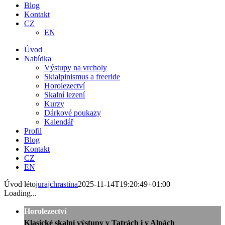
Blog
Kontakt
CZ
EN
Úvod
Nabídka
Výstupy na vrcholy
Skialpinismus a freeride
Horolezectví
Skalní lezení
Kurzy
Dárkové poukazy
Kalendář
Profil
Blog
Kontakt
CZ
EN
Úvod léto
jurajchrastina
2025-11-14T19:20:49+01:00
Loading...
Horolezectví
Klasické skalní výstupy v Tatrách i v Alpách