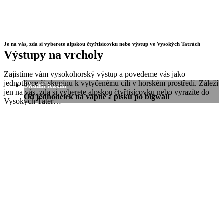
Je na vás, zda si vyberete alpskou čtyřtisícovku nebo výstup ve Vysokých Tatrách
Výstupy na vrcholy
Zajistíme vám vysokohorský výstup a povedeme vás jako
jednotlivce či skupinu k vytyčenému cíli v horském prostředí. Záleží
Skalní lezení
jen na vás, zda si vyberete alpskou čtyřtisícovku nebo vyrazíte do
Od jednodélek na vápně a písku po bigwall
Vysokých Tater…