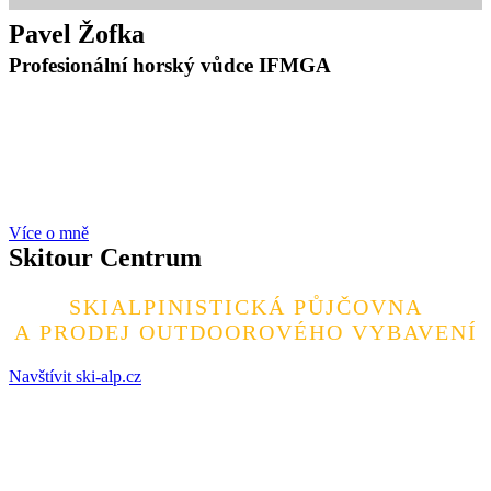
Pavel Žofka
Profesionální horský vůdce IFMGA
Lezení po skalách, hory,
skialpinismus a lyžování ve volném
terénu se stali mojí drogou.
Více o mně
Skitour Centrum
SKIALPINISTICKÁ PŮJČOVNA
A PRODEJ OUTDOOROVÉHO VYBAVENÍ
Navštívit ski‑alp.cz