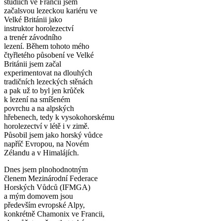
studiích ve Francii jsem
začalsvou lezeckou kariéru ve
Velké Británii jako
instruktor horolezectví
a trenér závodního
lezení. Během tohoto mého
čtyřletého působení ve Velké
Británii jsem začal
experimentovat na dlouhých
tradičních lezeckých stěnách
a pak už to byl jen krůček
k lezení na smíšeném
povrchu a na alpských
hřebenech, tedy k vysokohorskému
horolezectví v létě i v zimě.
Působil jsem jako horský vůdce
napříč Evropou, na Novém
Zélandu a v Himalájích.
Dnes jsem plnohodnotným
členem Mezinárodní Federace
Horských Vůdců (IFMGA)
a mým domovem jsou
především evropské Alpy,
konkrétně Chamonix ve Francii,