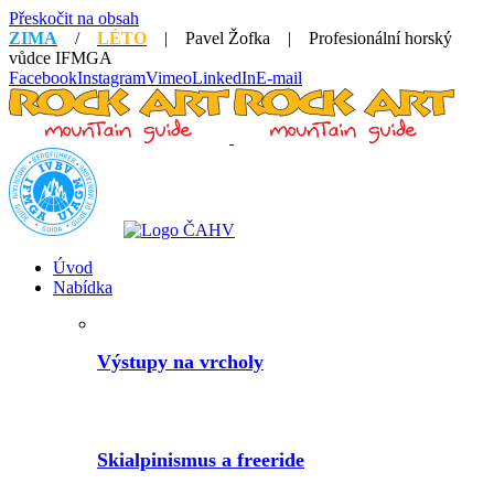
Přeskočit na obsah
ZIMA
/
LÉTO
| Pavel Žofka | Profesionální horský
vůdce IFMGA
Facebook
Instagram
Vimeo
LinkedIn
E-mail
Úvod
Nabídka
Výstupy na vrcholy
Skialpinismus a freeride