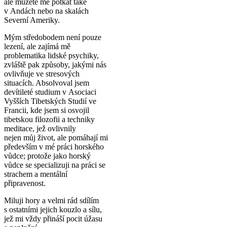
ale můžete mě potkat také
v Andách nebo na skalách
Severní Ameriky.
Mým středobodem není pouze
lezení, ale zajímá mě
problematika lidské psychiky,
zvláště pak způsoby, jakými nás
ovlivňuje ve stresových
situacích. Absolvoval jsem
devítileté studium v Asociaci
Vyšších Tibetských Studií ve
Francii, kde jsem si osvojil
tibetskou filozofii a techniky
meditace, jež ovlivnily
nejen můj život, ale pomáhají mi
především v mé práci horského
vůdce; protože jako horský
vůdce se specializuji na práci se
strachem a mentální
připravenost.
Miluji hory a velmi rád sdílím
s ostatními jejich kouzlo a sílu,
jež mi vždy přináší pocit úžasu