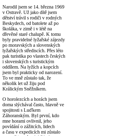
Narodil jsem se 14. března 1969
v Ostravě. Už jako dítě jsem
dětství trávil s rodiči v rodných
Beskydech, od batolete až po
školáka, v zimě i v létě na
dřevěné staré chalupě. K tomu
byly pravidelné lyžařské zájezdy
po moravských a slovenských
lyžařských střediscích. Přes léto
pak turistika po vlastech českých
i slovenských s turistickým
oddílem. Na lyžích a kopcích
jsem byl prakticky od narození.
To ve mně zůstalo tak, že
několik let už žiju pod
Králickým Sněžníkem.
O horolezcích a horách jsem
doma slýchával často, hlavně ve
spojitosti s Luďkem
Záhoranským. Byl první, kdo
mne horami ovlivnil, jeho
povídání o zážitcích, lidech
a času v expedicích mi zůstalo