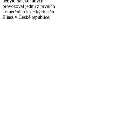
nebylo daleko, abych
provozoval jednu z prvních
komerčních lezeckých stěn
Eliass v České republice.