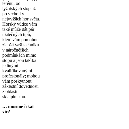
terénu, od
lyžařských stop až
po vrcholky
nejvyšších hor světa.
Horský vůdce vám
také může dát pár
užitečných tipů,
které vám pomohou
zlepšit vaši techniku
v náročnějších
podmínkách mimo
stopu a jsou takřka
jedinými
kvalifikovanými
profesionály; mohou
vám poskytnout
základní dovednosti
z oblasti
skialpinismu.
… musíme říkat
víc?