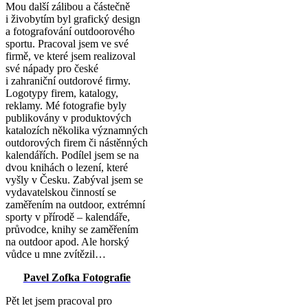
Mou další zálibou a částečně
i živobytím byl grafický design
a fotografování outdoorového
sportu. Pracoval jsem ve své
firmě, ve které jsem realizoval
své nápady pro české
i zahraniční outdorové firmy.
Logotypy firem, katalogy,
reklamy. Mé fotografie byly
publikovány v produktových
katalozích několika významných
outdorových firem či nástěnných
kalendářích. Podílel jsem se na
dvou knihách o lezení, které
vyšly v Česku. Zabýval jsem se
vydavatelskou činností se
zaměřením na outdoor, extrémní
sporty v přírodě – kalendáře,
průvodce, knihy se zaměřením
na outdoor apod. Ale horský
vůdce u mne zvítězil…
Pavel Zofka Fotografie
Pět let jsem pracoval pro