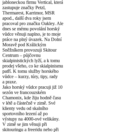
jabloneckou firmu Vertical, která
zastupuje značky Petzl,
Thermarest, Karrimor, MSR
apod., další dva roky jsem
pracoval pro značku Oakley. Ale
dnes se mému povolání horský
vůdce věnuji naplno, je to moje
práce na plný úvazek. Na Dolní
Moravě pod Králickým
Sněžníkem provozuji Skitour
Centrum – půjčovnu
skialpinistických lyží, a k tomu
prodej všeho, co ke skialpinismu
patří. K tomu služby horského
vůdce – kurzy, túry, tipy, rady
a praxe.
Jako horský vůdce pracuji již 10
sezón ve francouzském
Chamonix, kde žiju hodně času
v létě a částečně v zimě. Své
klienty vedu od skalního
sportovního lezení až po
výstupy na 4000-ové velikány.
V zimě se jim věnuji při
skitouringu a freeridu nebo při