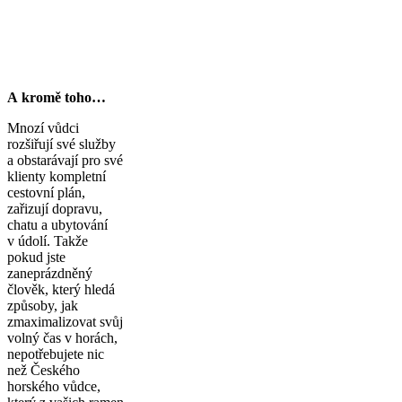
A kromě toho…
Mnozí vůdci
rozšiřují své služby
a obstarávají pro své
klienty kompletní
cestovní plán,
zařizují dopravu,
chatu a ubytování
v údolí. Takže
pokud jste
zaneprázdněný
člověk, který hledá
způsoby, jak
zmaximalizovat svůj
volný čas v horách,
nepotřebujete nic
než Českého
horského vůdce,