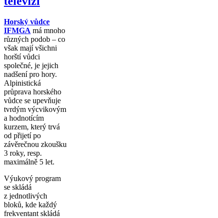
televizi
Horský vůdce
IFMGA
má mnoho
různých podob – co
však mají všichni
horští vůdci
společné, je jejich
nadšení pro hory.
Alpinistická
průprava horského
vůdce se upevňuje
tvrdým výcvikovým
a hodnotícím
kurzem, který trvá
od přijetí po
závěrečnou zkoušku
3 roky, resp.
maximálně 5 let.
Výukový program
se skládá
z jednotlivých
bloků, kde každý
frekventant skládá