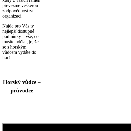
který z vašich ramen
převezme veškerou
zodpovědnost za
organizaci.
Najde pro Vás ty
nejlepší dostupné
podmínky – vše, co
musíte udělat, je, že
se s horským
vůdcem vydáte do
hor!
Horský vůdce –
průvodce