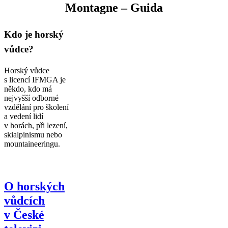
Montagne – Guida
Kdo je horský
vůdce?
Horský vůdce
s licencí IFMGA je
někdo, kdo má
nejvyšší odborné
vzdělání pro školení
a vedení lidí
v horách, při lezení,
skialpinismu nebo
mountaineeringu.
O horských
vůdcích
v České