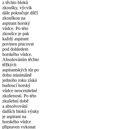
z těchto bloků
zkoušky, výcvik
dále pokračuje dílčí
zkouškou na
aspirant horský
vůdce. Po této
zkoušce je pak
každý aspirant
povinen pracovat
pod dohledem
horského vůdce.
Absolováním těchto
těžkých
aspirantských túr po
dobu minimálně
jednoho roku získá
budoucí horský
vůdce neocenitelné
zkušenosti. Po této
zkušební době
a absolvování
dalších bloků výuky
je aspirant na
horského vůdce
připraven vykonat