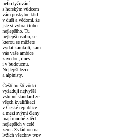
nebo lyžování
s horským vůdcem
vám poskytne klid
v duši a vědomí, že
jste si vybrali toho
nejlepšího. Tu
nejlepší osobu, se
kterou se můžete
vydat kamkoli, kam
vás vaše ambice
zavedou, dnes
i v budoucnu.
Nejlepší lezce
a alpinisty.
Čeští horští vůdci
vyžadují nejvyšší
vstupní standard ze
všech kvalifikací
v České republice
a mezi svými členy
mají mnohé z těch
nejlepších v celé
zemi. Zvládnou na
lyžích všechny typy