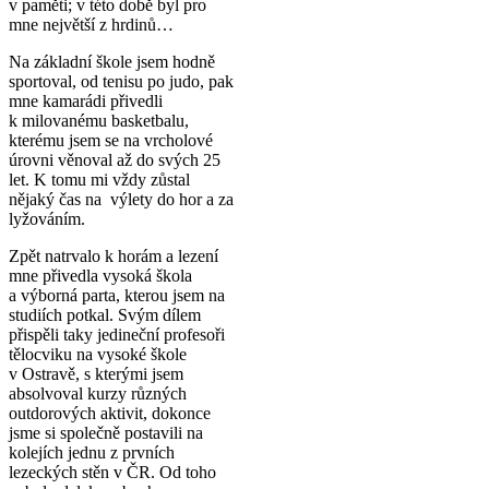
v paměti; v této době byl pro
mne největší z hrdinů…
Na základní škole jsem hodně
sportoval, od tenisu po judo, pak
mne kamarádi přivedli
k milovanému basketbalu,
kterému jsem se na vrcholové
úrovni věnoval až do svých 25
let. K tomu mi vždy zůstal
nějaký čas na výlety do hor a za
lyžováním.
Zpět natrvalo k horám a lezení
mne přivedla vysoká škola
a výborná parta, kterou jsem na
studiích potkal. Svým dílem
přispěli taky jedineční profesoři
tělocviku na vysoké škole
v Ostravě, s kterými jsem
absolvoval kurzy různých
outdorových aktivit, dokonce
jsme si společně postavili na
kolejích jednu z prvních
lezeckých stěn v ČR. Od toho