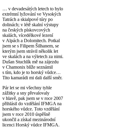
… v devadesátých letech to bylo
extrémní lyžování ve Vysokých
Tatrách a skialpové túry po
dolinách; v létě skalní výstupy
na českých pískovcových
skalách, vícedélkové lezení
v Alpách a Dolomitech. Potkal
jsem se s Filipem Šilhanem, se
kterým jsem strávil několik let
ve skalách a na výletech za nimi.
Dušan Stuchlík mě na zájezdu
v Chamonix blíže seznámil
s tím, kdo je to horský vůdce…
Tito kamarádi mi dali další směr.
Pár let se mi všechny tyhle
zážitky a sny převalovaly
v hlavě, pak jsem se v roce 2007
přihlásil do vzdělání IFMGA na
horského vůdce. Toto vzdělání
jsem v roce 2010 úspěšně
ukončil a získal mezinárodní
licenci Horský vůdce IFMGA.