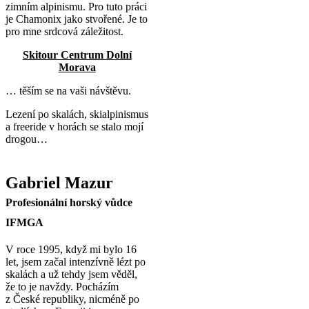
zimním alpinismu. Pro tuto práci
je Chamonix jako stvořené. Je to
pro mne srdcová záležitost.
Skitour Centrum Dolní
Morava
… těším se na vaši návštěvu.
Lezení po skalách, skialpinismus
a freeride v horách se stalo mojí
drogou…
Gabriel Mazur
Profesionální horský vůdce
IFMGA
V roce 1995, když mi bylo 16
let, jsem začal intenzívně lézt po
skalách a už tehdy jsem věděl,
že to je navždy. Pocházím
z České republiky, nicméně po