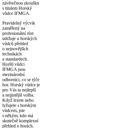
závěrečnou zkoušku
s titulem
Horský
vůdce IFMGA
.
Pravidelný výcvik
zaměřený na
profesionální růst
udržuje u horských
vůdců přehled
o nejnovějších
technikách
a standardech.
Horští vůdci
IFMGA jsou
mezinárodní
odborníci, co se týče
hor. Horský vůdce je
pro Vás ta nejlepší
a nejjistější volba.
Když lezete nebo
lyžujete s horským
vůdcem, jste
s někým, kdo má
skutečně komplexní
přehled o horách.