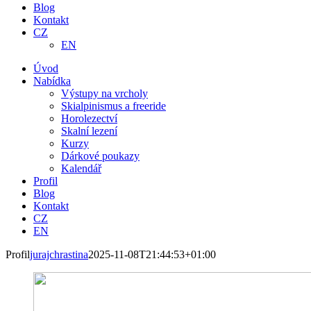
Blog
Kontakt
CZ
EN
Úvod
Nabídka
Výstupy na vrcholy
Skialpinismus a freeride
Horolezectví
Skalní lezení
Kurzy
Dárkové poukazy
Kalendář
Profil
Blog
Kontakt
CZ
EN
Profil
jurajchrastina
2025-11-08T21:44:53+01:00