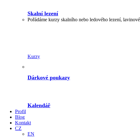
Skalní lezení
Pořádáme kurzy skalního nebo ledového lezení, lavinové,
Kurzy
Dárkové poukazy
Kalendář
Profil
Blog
Kontakt
CZ
EN