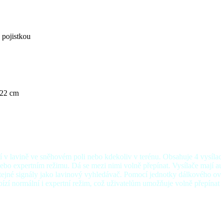
 pojistkou
 22 cm
í v lavině ve sněhovém poli nebo kdekoliv v terénu. O
bsahuje 4 vysíla
ebo expertním režimu. Dá se mezi nimi volně přepínat. Vysílače mají a
stejné signály jako lavinový vyhledávač. Pomocí jednotky dálkového ov
abízí normální i expertní režim, což uživatelům umožňuje volně přepína