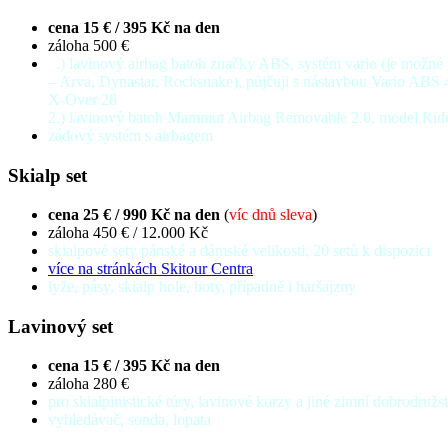
cena 15 € / 395 Kč na den
záloha 500 €
1
.) lavinový airbag batoh značky ABS, systém vario (je možné 
– Arva, Dynastar, Rocksnake), půjčuji s nástavbou Vario ABS 
X-Over 28
2.) lavinový batoh Mammut Airbag Removable 2.0, model Ride,
zádový systém s airbagem
Skialp set
cena 25 € / 990 Kč na den
(
víc dnů sleva
)
záloha 450 € / 12.000 Kč
skialpové sety pánské a dámské velikosti, 20 setů k dispozici
více na stránkách Skitour Centra
lyže, pásy, skialp hole, boty, případně i haršajzny
Lavinový set
cena 15 € / 395 Kč na den
záloha 280 €
pro skialpinistické túry, lavinové kurzy a jiné zimní dobrodružst
vyhledávač, sonda, lopata