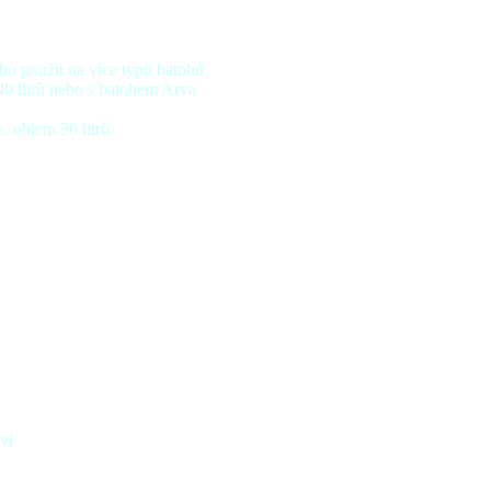
ho použít na více typů batohů
40 litrů nebo s batohem Arva
 objem 30 litrů
ví