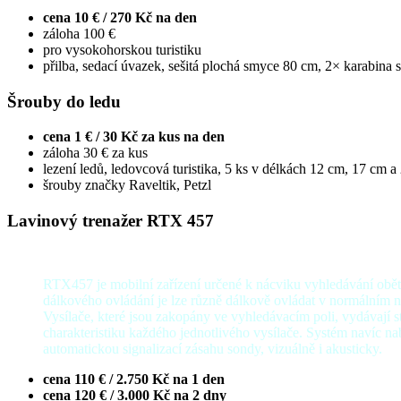
cena 10 € / 270 Kč na den
záloha 100 €
pro vysokohorskou turistiku
přilba, sedací úvazek, sešitá plochá smyce 80 cm, 2× karabina s
Šrouby do ledu
cena 1 € / 30 Kč za kus na den
záloha 30 € za kus
lezení ledů, ledovcová turistika, 5 ks v délkách 12 cm, 17 cm a
šrouby značky Raveltik, Petzl
Lavinový trenažer RTX 457
RTX457 je mobilní zařízení určené k nácviku vyhledávání obět
dálkového ovládání je lze různě dálkově ovládat v normálním n
Vysílače, které jsou zakopány ve vyhledávacím poli, vydávají 
charakteristiku každého jednotlivého vysílače. Systém navíc n
automatickou signalizací zásahu sondy, vizuálně i akusticky.
cena 110 € / 2.750 Kč na 1 den
cena 120 € / 3.000 Kč na 2 dny