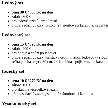
Ledový set
cena 30 € / 800 Kč na den
záloha 360 €
pro ledové lezení, lezení mixů
přilba, sedací úvazek, jistítko, 2× šroubovací karabina, cepíny 
Ledovcový set
cena 15 € / 395 Kč na den
záloha 200 €
pro pohyb a chůzi po ledovci
přilba, sedací úvazek, turistický cepín, mačky, ledovcový šroub
sešitá plochá smyce 80 cm, 2× karabina s pojistkou, 1× karab
Lezecký set
cena 10 € / 270 Kč na den
záloha 100 €
pro skalní a vícedélkové lezení
přilba, sedací úvazek, jistítko, 2× šroubovací karabina
Vysokohorský set