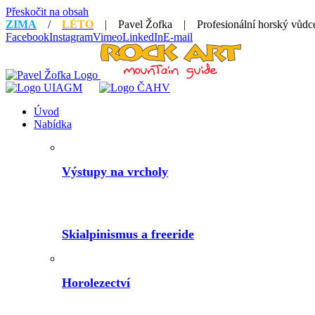
Přeskočit na obsah
ZIMA
/
LÉTO
| Pavel Žofka | Profesionální horský vůd
Facebook
Instagram
Vimeo
LinkedIn
E-mail
Úvod
Nabídka
Výstupy na vrcholy
Skialpinismus a freeride
Horolezectví