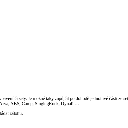
vení či sety. Je možné taky zapůjčit po dohodě jednotlivé části ze setů.
, Arva, ABS, Camp, SingingRock, Dynafit…
ládat zálohu.