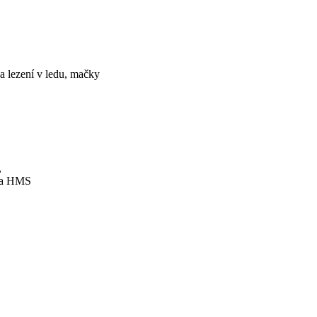
na lezení v ledu, mačky
,
ina HMS