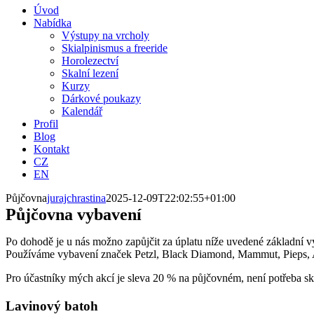
Úvod
Nabídka
Výstupy na vrcholy
Skialpinismus a freeride
Horolezectví
Skalní lezení
Kurzy
Dárkové poukazy
Kalendář
Profil
Blog
Kontakt
CZ
EN
Půjčovna
jurajchrastina
2025-12-09T22:02:55+01:00
Půjčovna vybavení
Po dohodě je u nás možno zapůjčit za úplatu níže uvedené základní vyba
Používáme vybavení značek Petzl, Black Diamond, Mammut, Pieps
Pro účastníky mých akcí je sleva 20 % na půjčovném, není potřeba sk
Lavinový batoh