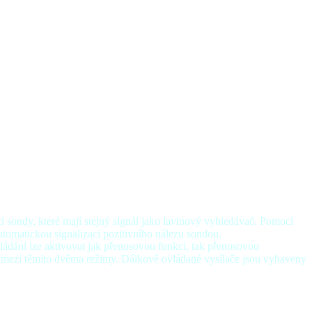
cí sondy, které mají stejný signál jako lavinový vyhledávač. Pomocí
utomatickou signalizaci pozitivního nálezu sondou.
ládání lze aktivovat jak přenosovou funkci, tak přenosovou
t mezi těmito dvěma režimy.
Dálkově ovládané vysílače jsou vybaveny