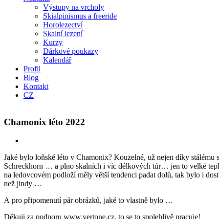
Výstupy na vrcholy
Skialpinismus a freeride
Horolezectví
Skalní lezení
Kurzy
Dárkové poukazy
Kalendář
Profil
Blog
Kontakt
CZ
Chamonix léto 2022
Jaké bylo loňské léto v Chamonix? Kouzelné, už nejen díky stálému sl
Schreckhorn … a plno skalních i víc délkových túr… jen to velké teplo
na ledovcovém podloží měly větší tendenci padat dolů, tak bylo i dost
než jindy …
A pro připomenutí pár obrázků, jaké to vlastně bylo …
Děkuji za podporu www.vertone.cz, to se to spolehlivě pracuje!