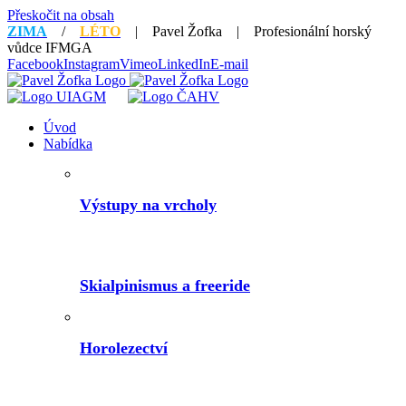
Přeskočit na obsah
ZIMA
/
LÉTO
| Pavel Žofka | Profesionální horský
vůdce IFMGA
Facebook
Instagram
Vimeo
LinkedIn
E-mail
Úvod
Nabídka
Výstupy na vrcholy
Skialpinismus a freeride
Horolezectví