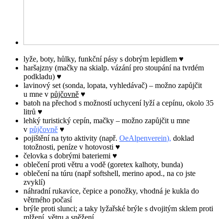
lyže, boty, hůlky, funkční pásy s dobrým lepidlem ♥
haršajzny (mačky na skialp. vázání pro stoupání na tvrdém
podkladu) ♥
lavinový set (sonda, lopata, vyhledávač) – možno zapůjčit
u mne v
půjčovně
♥
batoh na přechod s možností uchycení lyží a cepínu, okolo 35
litrů ♥
lehký turistický cepín, mačky – možno zapůjčit u mne
v
půjčovně
♥
pojištění na tyto aktivity (např.
OeAlpenverein
),
doklad
totožnosti, peníze v hotovosti ♥
čelovka s dobrými bateriemi ♥
oblečení proti větru a vodě (goretex kalhoty, bunda)
oblečení na túru (např softshell, merino apod., na co jste
zvyklí)
náhradní rukavice, čepice a ponožky, vhodná je kukla do
větrného počasí
brýle proti slunci; a taky lyžařské brýle s dvojitým sklem proti
mlžení, větru a sněžení