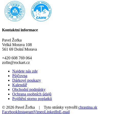
Kontaktní informace
Pavel Žofka
Velká Morava 108
561 69 Dolní Morava
+420 608 769 064
zofin@rockart.cz
Najdete nás zde
Půjčovna
Dárkové poukazy
Kalendář
Obchodní podmínky
Ochrana osobních údajů
Pojištění storno poplatků
©
2026 Pavel Žofka | Tyto stránky vytvořil
chrastina.sk
Facebook
Instagram
Vimeo
LinkedIn
E-mail