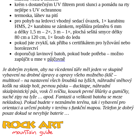
krém s dostatečným UV filtrem proti slunci a pomádu na rty
nejlépe s UV ochrannou
termoska, láhev na pití
pro pohyb na ledovci vhodný sedací úvazek, 1× karabinu
HMS, 2× karabinu se zámkem, repšňůra průměru 6 mm
a délky 1,5 m – 2×, 3 m – 1×, plochá sešitá smyce délky
80 cm a 120 cm, 1× šroub do ledu
pokud jste zvyklí, tak přilba s certifikátem pro lyžování nebo
horolezectví
doporučuji lavinový batoh, pokud bude potřeba – možno
zapůjčit u mne v
půjčovně
Je dobrým zvykem, aby na vícedenní túře měl jeden ve skupině
vybavení na drobné úpravy a opravy všeho možného (klíč –
multitool – na nastavení všech šroubků na lyžích, náhradní sněhový
košík na skialp holi, pevnou pásku – ducktape, náhradní
skialpinistický pás, vosk či svíčku, kousek pevné šňůrky a gumičky,
suché zipy na lyže … apod. Fantazii a velikosti batohu se meze
nekladou). Pokud budete v neznámém terénu, tak i vybavení pro
orientaci a určení polohy v terénu s funkční mapou. Telefon je dobrý
pouze dokud se nevybije baterie …