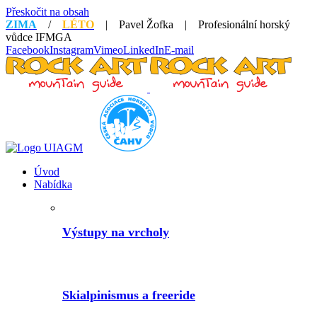
Přeskočit na obsah
ZIMA
/
LÉTO
| Pavel Žofka | Profesionální horský
vůdce IFMGA
Facebook
Instagram
Vimeo
LinkedIn
E-mail
Úvod
Nabídka
Výstupy na vrcholy
Skialpinismus a freeride