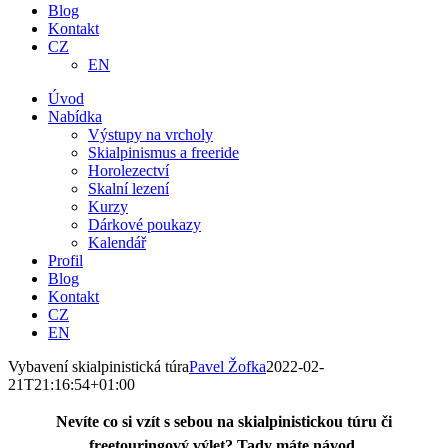
Blog
Kontakt
CZ
EN
Úvod
Nabídka
Výstupy na vrcholy
Skialpinismus a freeride
Horolezectví
Skalní lezení
Kurzy
Dárkové poukazy
Kalendář
Profil
Blog
Kontakt
CZ
EN
Vybavení skialpinistická túra
Pavel Žofka
2022-02-
21T21:16:54+01:00
Nevíte co si vzít s sebou na skialpinistickou túru či
freetouringový výlet? Tady máte návod,