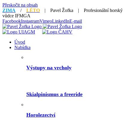
Přeskočit na obsah
ZIMA
/
LÉTO
| Pavel Žofka | Profesionální horský
vůdce IFMGA
Facebook
Instagram
Vimeo
LinkedIn
E-mail
Úvod
Nabídka
Výstupy na vrcholy
Skialpinismus a freeride
Horolezectví