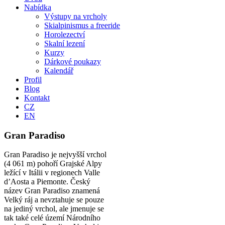
Nabídka
Výstupy na vrcholy
Skialpinismus a freeride
Horolezectví
Skalní lezení
Kurzy
Dárkové poukazy
Kalendář
Profil
Blog
Kontakt
CZ
EN
Gran Paradiso
Gran Paradiso je nejvyšší vrchol
(4 061 m) pohoří Grajské Alpy
ležící v Itálii v regionech Valle
d’Aosta a Piemonte. Český
název Gran Paradiso znamená
Velký ráj a nevztahuje se pouze
na jediný vrchol, ale jmenuje se
tak také celé území Národního