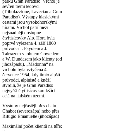
parku Gran Paradiso. Vrchol je
sevřen třemi ledovci
(Tribolazzione, Laveciau a Gran
Paradiso). Výstupy klasickými
cestami jsou vysokohorskými
túrami. Vrchol patří mezi
nejsnadněji dostupné
čtyřtisícovky Alp. Hora byla
poprvé vylezena 4. září 1860
průvodci J. Payotem a J.
Tairrazem s Johnem Cowellem
a W. Dundasem jako klienty (od
jihozápadu). „Madonna“ na
vrcholu byla vztyčena 4.
července 1954, kdy tímto alpští
průvodci, alpinisté a kněží
stvrdili, že je Gran Paradiso
nejvyšší čtyřtisícovkou ležící
celá na italském území.
Výstupy nejčastěji přes chatu
Chabot (severozápa) nebo přes
Rifugio Emanuelle (jihozápad)
Maximální počet klientů na túře: