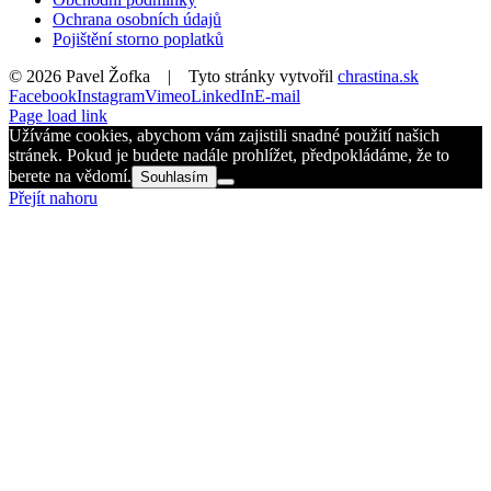
Ochrana osobních údajů
Pojištění storno poplatků
©
2026 Pavel Žofka | Tyto stránky vytvořil
chrastina.sk
Facebook
Instagram
Vimeo
LinkedIn
E-mail
Page load link
Užíváme cookies, abychom vám zajistili snadné použití našich
stránek. Pokud je budete nadále prohlížet, předpokládáme, že to
berete na vědomí.
Souhlasím
Přejít nahoru