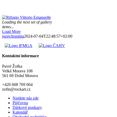
Loading the next set of gallery
items...
Load More
jurajchrastina
2024-07-04T22:48:57+02:00
Kontaktní informace
Pavel Žofka
Velká Morava 108
561 69 Dolní Morava
+420 608 769 064
zofin@rockart.cz
Najdete nás zde
Půjčovna
Dárkové poukazy
Kalendář
Obchodní podmínky