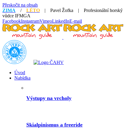
Přeskočit na obsah
ZIMA
/
LÉTO
| Pavel Žofka | Profesionální horský
vůdce IFMGA
Facebook
Instagram
Vimeo
LinkedIn
E-mail
Úvod
Nabídka
Výstupy na vrcholy
Skialpinismus a freeride