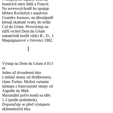
hranicích mezi Itálií a Francií.
Na severovýchodě ho spojuje
hřeben Rochefort s masívem
Grandes Jorasses, na jihozápadě
klesají skalnaté svahy do sedla
Col du Géant. Prvovýstup na
nižší vrchol Dent du Géant
uskutečnili horští vůdci B., D., J.
Maquignazové v červenci 1882.
Výstup na Dent du Géant 4 013
m.
Jedno až dvoudenní túra
z italské strany od Hellbroneru,
chata Torino. Možná varianta
nástupu z francouzské strany od
Aiguille du Midi.
Maximální počet hostů na túře:
1-2 (podle podmínek).
Doporučuje se před výstupem
aklimatizační túra.