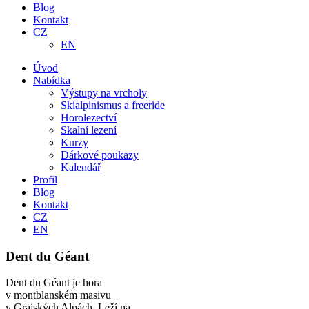
Blog
Kontakt
CZ
EN
Úvod
Nabídka
Výstupy na vrcholy
Skialpinismus a freeride
Horolezectví
Skalní lezení
Kurzy
Dárkové poukazy
Kalendář
Profil
Blog
Kontakt
CZ
EN
Dent du Géant
Dent du Géant je hora
v montblanském masivu
v Grajských Alpách. Leží na