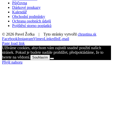
Půjčovna
Dárkové poukazy
Kalendář
Obchodní podmínky
Ochrana osobních údajů
Pojištění storno poplatků
©
2026 Pavel Žofka | Tyto stránky vytvořil
chrastina.sk
Facebook
Instagram
Vimeo
LinkedIn
E-mail
Page load link
Užíváme cookies, abychom vám zajistili snadné použití našich
stránek. Pokud je budete nadále prohlížet, předpokládáme, že to
berete na vědomí.
Souhlasím
Přejít nahoru