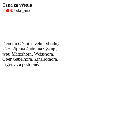
Cena za výstup
850 €
/ skupina
Dent du Géant je velmi vhodný
jako přípravná túra na výstupy
typu Matterhorn, Weisshorn,
Ober Gabelhorn, Zinalrothorn,
Eiger…, a podobné.