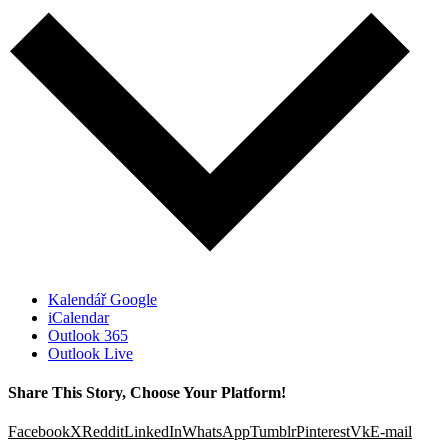
Kalendář Google
iCalendar
Outlook 365
Outlook Live
Share This Story, Choose Your Platform!
Facebook
X
Reddit
LinkedIn
WhatsApp
Tumblr
Pinterest
Vk
E-mail