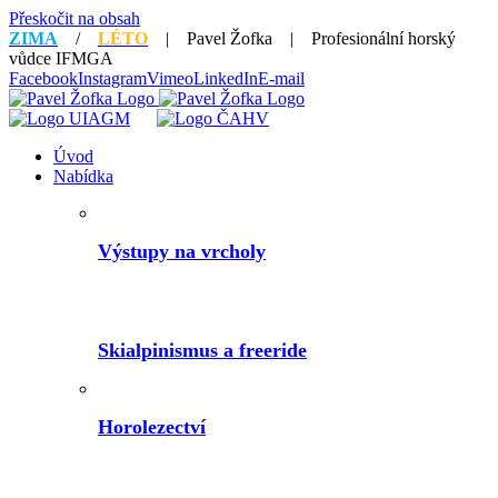
Přeskočit na obsah
ZIMA
/
LÉTO
| Pavel Žofka | Profesionální horský
vůdce IFMGA
Facebook
Instagram
Vimeo
LinkedIn
E-mail
Úvod
Nabídka
Výstupy na vrcholy
Skialpinismus a freeride
Horolezectví