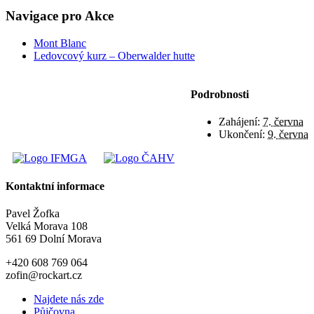
Navigace pro Akce
Mont Blanc
Ledovcový kurz – Oberwalder hutte
Podrobnosti
Zahájení:
7. června
Ukončení:
9. června
Kontaktní informace
Pavel Žofka
Velká Morava 108
561 69 Dolní Morava
+420 608 769 064
zofin@rockart.cz
Najdete nás zde
Půjčovna