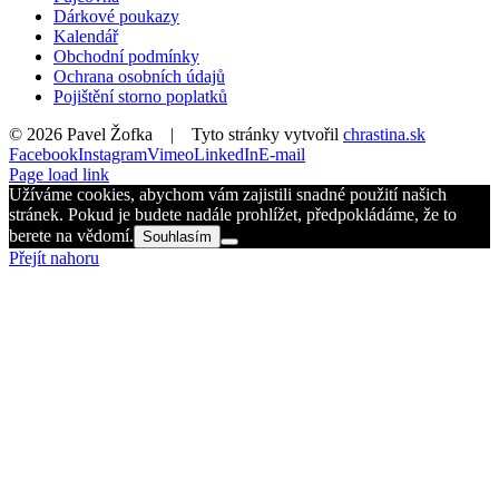
Dárkové poukazy
Kalendář
Obchodní podmínky
Ochrana osobních údajů
Pojištění storno poplatků
©
2026 Pavel Žofka | Tyto stránky vytvořil
chrastina.sk
Facebook
Instagram
Vimeo
LinkedIn
E-mail
Page load link
Užíváme cookies, abychom vám zajistili snadné použití našich
stránek. Pokud je budete nadále prohlížet, předpokládáme, že to
berete na vědomí.
Souhlasím
Přejít nahoru