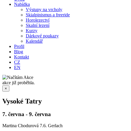
Nabídka
Výstupy na vrcholy
Skialpinismus a freeride
Horolezectví
Skalní lezení
Kurzy
Dárkové poukazy
Kalendář
Profil
Blog
Kontakt
CZ
EN
akce již proběhla.
×
Vysoké Tatry
7. června
-
9. června
Martina Chodurová 7.6. Gerlach
…