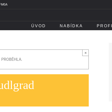
IFMGA
ÚVOD
NABÍDKA
PROF
×
Ž PROBĚHLA.
udlgrad