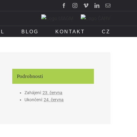
Facebook
Instagram
Vimeo
LinkedIn
E-
mail
IL
BLOG
KONTAKT
CZ
Podrobnosti
Zahájení:
23. června
Ukončení:
24. června